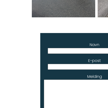
Navn
E-post
Melding